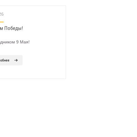
26
м Победы!
здником 9 Мая!
робнее