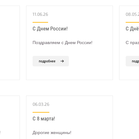
11.06.26
08.05.
С Днем России!
С Днё
Поздравляем с Днем России!
С пра
подробнее
под
06.03.26
С 8 марта!
!
Дорогие женщины!