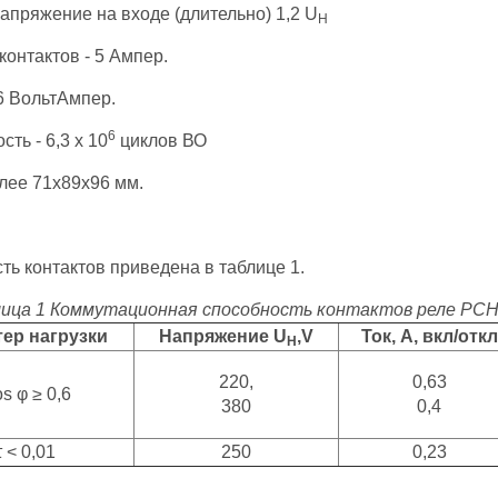
пряжение на входе (длительно) 1,2 U
H
контактов - 5 Ампер.
6 ВольтАмпер.
6
ть - 6,3 х 10
циклов ВО
лее 71x89x96 мм.
ь контактов приведена в таблице 1.
ица 1 Коммутационная способность контактов реле РСН
тер нагрузки
Напряжение U
,V
Ток, А, вкл/откл
H
220,
0,63
s φ ≥ 0,6
380
0,4
τ < 0,01
250
0,23