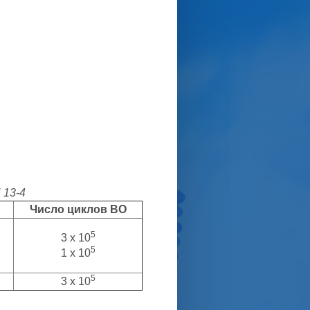
 13-4
Число циклов ВО
5
3 x 10
5
1 x 10
5
3 x 10