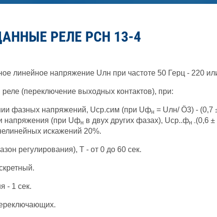
АННЫЕ РЕЛЕ РСН 13-4
е линейное напряжение Uлн при частоте 50 Герц - 220 или
реле (переключение выходных контактов), при:
ии фазных напряжений, Uср.сим (при Uф
= Uлн/ Ö3) - (0,7
н
 напряжения (при Uф
в двух других фазах), Uср..ф
(0,6 ±
н
н -
нелинейных искажений 20%.
он регулирования), Т - от 0 до 60 сек.
скретный.
 - 1 сек.
переключающих.