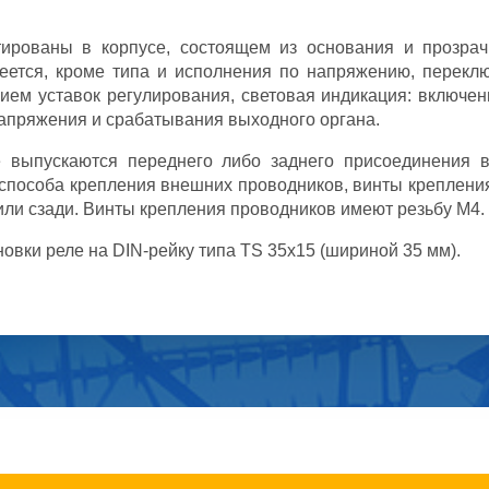
ированы в корпусе, состоящем из основания и прозрач
еется, кроме типа и исполнения по напря­жению, перек
ием уставок регули­рования, световая индикация: включен
напряжения и срабатывания выходного органа.
 выпускаются переднего либо заднего присоединения 
способа крепления внешних проводников, винты крепления
или сзади. Винты крепления проводников имеют резьбу М4.
овки реле на DIN-рейку типа TS 35x15 (шириной 35 мм).